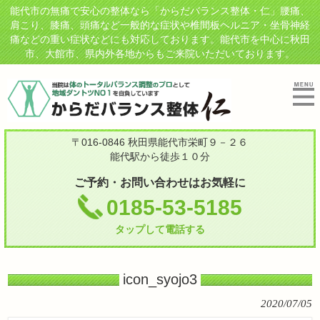
能代市の無痛で安心の整体なら「からだバランス整体・仁」腰痛、
肩こり、膝痛、頭痛など一般的な症状や椎間板ヘルニア・坐骨神経
痛などの重い症状などにも対応しております。能代市を中心に秋田
市、大館市、県内外各地からもご来院いただいております。
〒016-0846 秋田県能代市栄町９－２６
能代駅から徒歩１０分
ご予約・お問い合わせはお気軽に
0185-53-5185
タップして電話する
icon_syojo3
2020/07/05