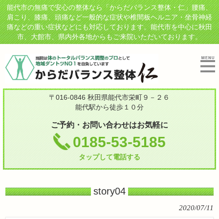
能代市の無痛で安心の整体なら「からだバランス整体・仁」腰痛、
肩こり、膝痛、頭痛など一般的な症状や椎間板ヘルニア・坐骨神経
痛などの重い症状などにも対応しております。能代市を中心に秋田
市、大館市、県内外各地からもご来院いただいております。
〒016-0846 秋田県能代市栄町９－２６
能代駅から徒歩１０分
ご予約・お問い合わせはお気軽に
0185-53-5185
タップして電話する
story04
2020/07/11