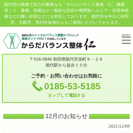
能代市の無痛で安心の整体なら「からだバランス整体・仁」腰痛、
肩こり、膝痛、頭痛など一般的な症状や椎間板ヘルニア・坐骨神経
痛などの重い症状などにも対応しております。能代市を中心に秋田
市、大館市、県内外各地からもご来院いただいております。
〒016-0846 秋田県能代市栄町９－２６
能代駅から徒歩１０分
ご予約・お問い合わせはお気軽に
0185-53-5185
タップして電話する
12月のお知らせ
2021/12/09