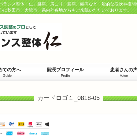
バランス整体・仁」腰痛、肩こり、膝痛、頭痛など一般的な症状や椎間
心に秋田市、大館市、県内外各地からもご来院いただいております。
めての方へ
院長プロフィール
患者さんの
Guide
Profile
Voice
カードロゴ１_0818-05