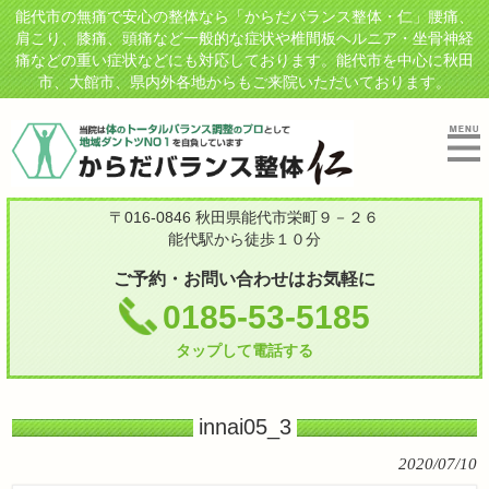
能代市の無痛で安心の整体なら「からだバランス整体・仁」腰痛、
肩こり、膝痛、頭痛など一般的な症状や椎間板ヘルニア・坐骨神経
痛などの重い症状などにも対応しております。能代市を中心に秋田
市、大館市、県内外各地からもご来院いただいております。
〒016-0846 秋田県能代市栄町９－２６
能代駅から徒歩１０分
ご予約・お問い合わせはお気軽に
0185-53-5185
タップして電話する
innai05_3
2020/07/10